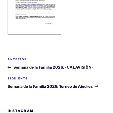
Navegación
Entrada
ANTERIOR
de
anterior:
Semana de la Familia 2026: «CALAVISIÓN»
entradas
Siguiente
SIGUIENTE
entrada
Semana de la Familia 2026: Torneo de Ajedrez
INSTAGRAM