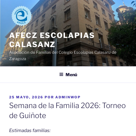
Saltar
al
contenido
AFECZ ESCOLAPIAS
CALASANZ
Asociación de Familias del Colegio Escolapias Calasanz de
Zaragoza
Menú
PUBLICADO
25 MAYO, 2026
POR
ADMINWOP
EL
Semana de la Familia 2026: Torneo
de Guiñote
Estimadas familias: